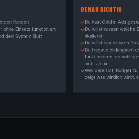
GENAU RICHTIG
lenden Kunden
Du hast Geld in Ads gest
✓
 ohne Einsatz funktioniert
Du willst wissen welche B
✓
skalierst
nd dein System läuft
Du willst einen klaren Pr
✓
Du fragst dich langsam ob
✓
funktionieren, obwohl du 
nicht an dir
Wer bereit ist, Budget zu
✓
zeigt was wirklich wirkt, 