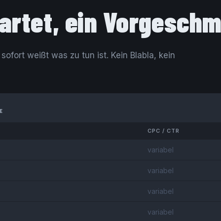
artet, ein Vorgesch
ofort weißt was zu tun ist. Kein Blabla, kein
E
CPC / CTR
variabel
variabel
variabel
variabel