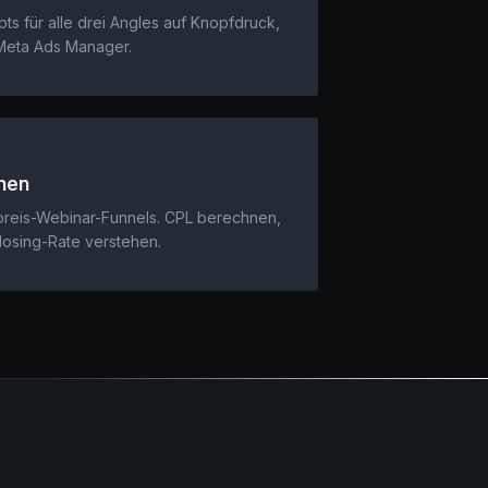
ts für alle drei Angles auf Knopfdruck,
 Meta Ads Manager.
nen
reis-Webinar-Funnels. CPL berechnen,
losing-Rate verstehen.