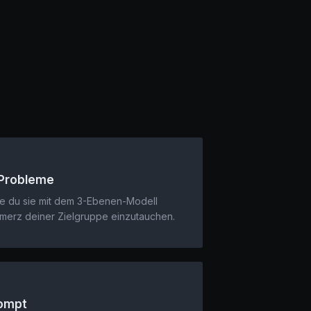
 Probleme
ie du sie mit dem 3-Ebenen-Modell
chmerz deiner Zielgruppe einzutauchen.
rompt