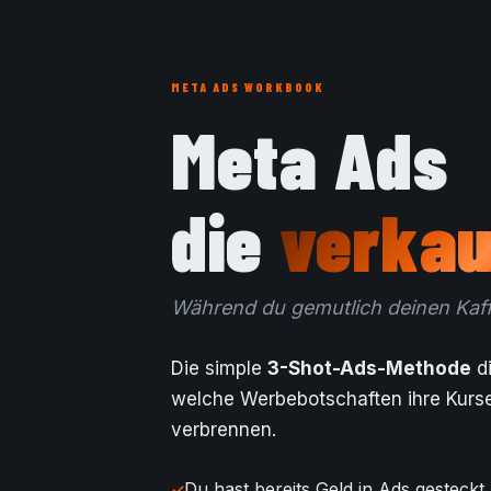
META ADS WORKBOOK
Meta Ads
die
verkau
Während du gemutlich deinen Kaff
Die simple
3-Shot-Ads-Methode
d
welche Werbebotschaften ihre Kurse
verbrennen.
Du hast bereits Geld in Ads gesteck