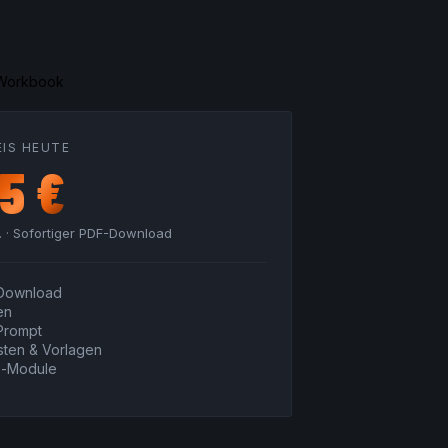
EIS HEUTE
95 €
t. · Sofortiger PDF-Download
-Download
en
-Prompt
sten & Vorlagen
s-Module