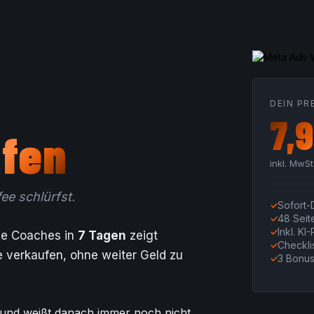
DEIN PR
7,
fen
inkl. MwS
ee schlürfst.
Sofort
48 Seit
Inkl. KI
ie Coaches in
7 Tagen
zeigt
Checkli
 verkaufen, ohne weiter Geld zu
3 Bonu
t und weißt danach immer noch nicht,